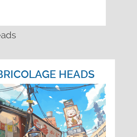
eads
 BRICOLAGE HEADS