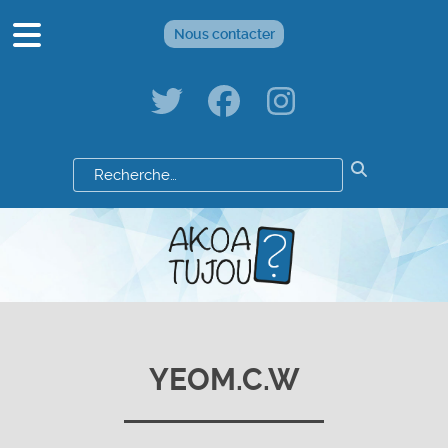
Nous contacter
Résultats
de
votre
recherche
:
YEOM.C.W