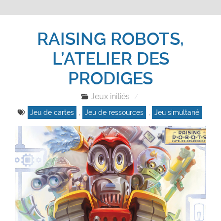
RAISING ROBOTS,
L’ATELIER DES
PRODIGES
Jeux initiés
Jeu de cartes
,
Jeu de ressources
,
Jeu simultané