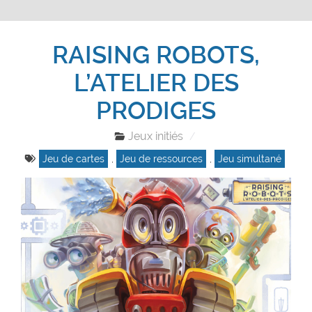
RAISING ROBOTS,
L’ATELIER DES
PRODIGES
Jeux initiés
Jeu de cartes
,
Jeu de ressources
,
Jeu simultané