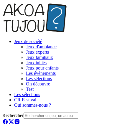
Jeux de société
Jeux d'ambiance
Jeux experts
Jeux familiaux
Jeux initiés
Jeux pour enfants
Les événements
Les sélections
On découvre
Test
Les sélections
CR Festival
Qui sommes-nous ?
Rechercher