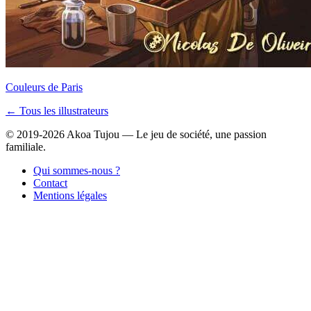
Couleurs de Paris
← Tous les illustrateurs
© 2019-2026 Akoa Tujou — Le jeu de société, une passion
familiale.
Qui sommes-nous ?
Contact
Mentions légales