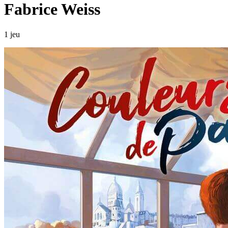
Fabrice Weiss
1 jeu