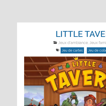
LITTLE TAV
Jeux d'ambiance
Jeux fami
,
Jeu de cartes
,
Jeu de coll