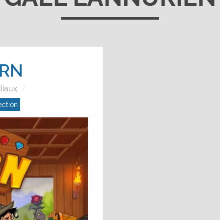
ERN
liaux
ection