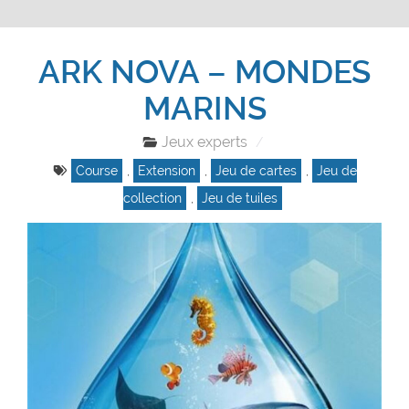
ARK NOVA – MONDES
MARINS
Jeux experts
Course
,
Extension
,
Jeu de cartes
,
Jeu de
collection
,
Jeu de tuiles