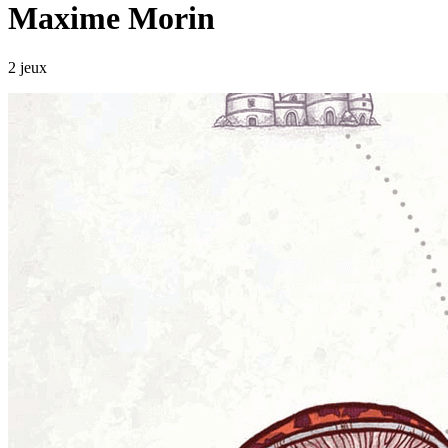
Maxime Morin
2 jeux