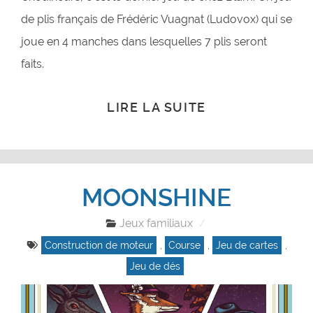
de plis français de Frédéric Vuagnat (Ludovox) qui se
joue en 4 manches dans lesquelles 7 plis seront
faits.
LIRE LA SUITE
MOONSHINE
Jeux familiaux
Construction de moteur
,
Course
,
Jeu de cartes
,
Jeu de dés