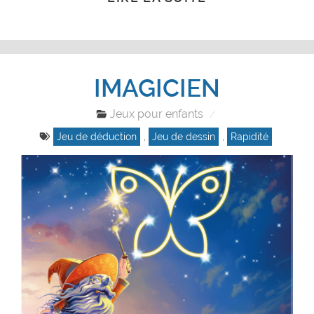
IMAGICIEN
Jeux pour enfants
Jeu de déduction
,
Jeu de dessin
,
Rapidité