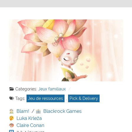
Categories:
Jeux familiaux
Tags:
Jeu de ressources
,
Pick & Delivery
Blam!
/
Blackrock Games
Luka Krleža
Claire Conan