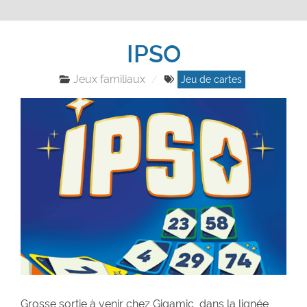
IPSO
Jeux familiaux
Jeu de cartes
Grosse sortie à venir chez Gigamic, dans la lignée