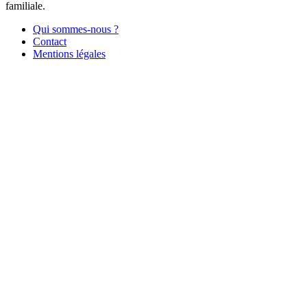
familiale.
Qui sommes-nous ?
Contact
Mentions légales