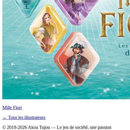
Mille Fiori
← Tous les illustrateurs
© 2019-2026 Akoa Tujou — Le jeu de société, une passion