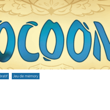
ratif
,
Jeu de mémory