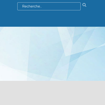
Résultats
de
votre
recherch
: