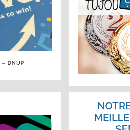
 – DNUP
NOTRE
MEILLE
SE