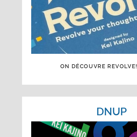
ON DÉCOUVRE REVOLVE!
DNUP