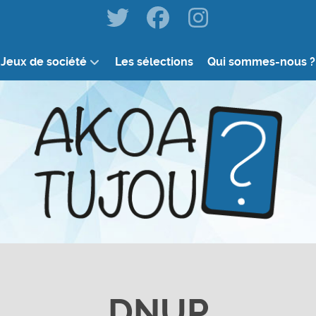
Jeux de société
Les sélections
Qui sommes-nous ?
DNUP