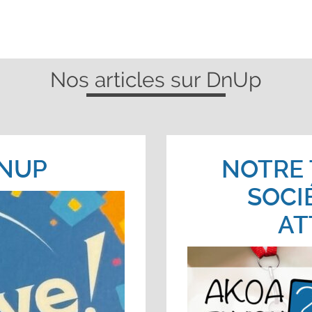
Nos articles sur DnUp
DNUP
NOTRE 
SOCIÉ
AT