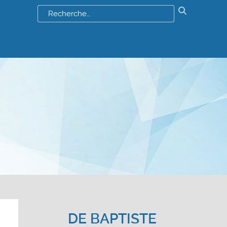
Résultats
de
votre
recherch
:
DE
BAPTISTE