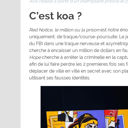
Avis réalisé à partir d’un exemplaire presse le 2
C’est koa ?
Red Notice, le million ou la prison
est notre én
uniquement, de traque/course-poursuite. Le je
du FBI dans une traque nerveuse et asymétriq
cherche à encaisser un million de dollars en fa
Hope
cherche à arrêter la criminelle en la captu
afin de lui faire perdre les 2 premières fois ses
déplacer de ville en ville en secret avec son 
utilisant ses fausses identités.