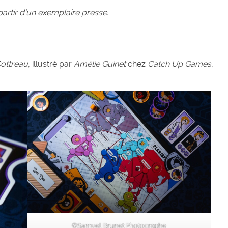
 partir d’un exemplaire presse.
Cottreau
, illustré par
Amélie Guinet
chez
Catch Up Games
,
©Samuel Brunet Photographe