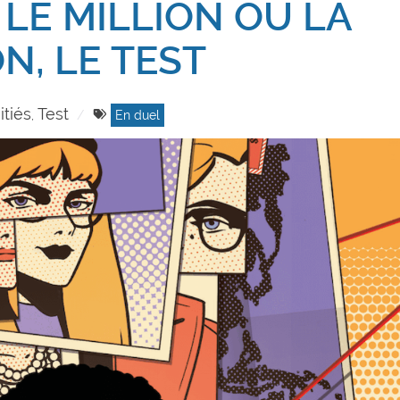
 LE MILLION OU LA
N, LE TEST
itiés
Test
,
En duel