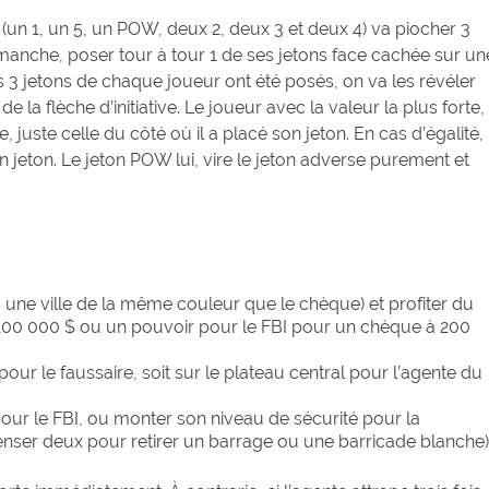
(un 1, un 5, un POW, deux 2, deux 3 et deux 4) va piocher 3
 la manche, poser tour à tour 1 de ses jetons face cachée sur un
es 3 jetons de chaque joueur ont été posés, on va les révéler
la flèche d’initiative. Le joueur avec la valeur la plus forte,
le, juste celle du côté où il a placé son jeton. En cas d’égalité,
n jeton. Le jeton POW lui, vire le jeton adverse purement et
ne ville de la même couleur que le chèque) et profiter du
00 000 $ ou un pouvoir pour le FBI pour un chèque à 200
our le faussaire, soit sur le plateau central pour l’agente du
our le FBI, ou monter son niveau de sécurité pour la
penser deux pour retirer un barrage ou une barricade blanche)