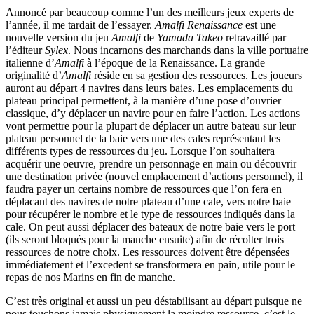
Annoncé par beaucoup comme l’un des meilleurs jeux experts de
l’année, il me tardait de l’essayer.
Amalfi Renaissance
est une
nouvelle version du jeu
Amalfi
de
Yamada Takeo
retravaillé par
l’éditeur
Sylex
. Nous incarnons des marchands dans la ville portuaire
italienne d’
Amalfi
à l’époque de la Renaissance. La grande
originalité d’
Amalfi
réside en sa gestion des ressources. Les joueurs
auront au départ 4 navires dans leurs baies. Les emplacements du
plateau principal permettent, à la manière d’une pose d’ouvrier
classique, d’y déplacer un navire pour en faire l’action. Les actions
vont permettre pour la plupart de déplacer un autre bateau sur leur
plateau personnel de la baie vers une des cales représentant les
différents types de ressources du jeu. Lorsque l’on souhaitera
acquérir une oeuvre, prendre un personnage en main ou découvrir
une destination privée (nouvel emplacement d’actions personnel), il
faudra payer un certains nombre de ressources que l’on fera en
déplacant des navires de notre plateau d’une cale, vers notre baie
pour récupérer le nombre et le type de ressources indiqués dans la
cale. On peut aussi déplacer des bateaux de notre baie vers le port
(ils seront bloqués pour la manche ensuite) afin de récolter trois
ressources de notre choix. Les ressources doivent être dépensées
immédiatement et l’excedent se transformera en pain, utile pour le
repas de nos Marins en fin de manche.
C’est très original et aussi un peu déstabilisant au départ puisque ne
nous touchons jamais physiquement la moindre ressource, c’est le