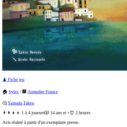
♟️ Fiche jeu
🏠
Sylex
/
🏢
Asmodee France
🤔
Yamada Takeo
👨‍👩‍👧‍👦 1 à 4 joueurs
🎲 14 ans et +
⏰ 2 heures
Avis réalisé à partir d'un exemplaire presse.