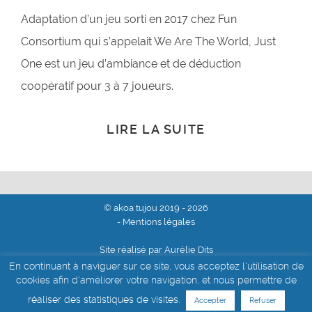
Adaptation d’un jeu sorti en 2017 chez Fun
Consortium qui s’appelait We Are The World, Just
One est un jeu d’ambiance et de déduction
coopératif pour 3 à 7 joueurs.
LIRE LA SUITE
© akoa tujou 2019 - 2026
- Mentions légales
Site réalisé par Aurélie Dits
En continuant à naviguer sur ce site, vous acceptez l'utilisation de
cookies afin d'améliorer votre navigation, et nous permettre de
réaliser des statistiques de visites.
Accepter
Refuser