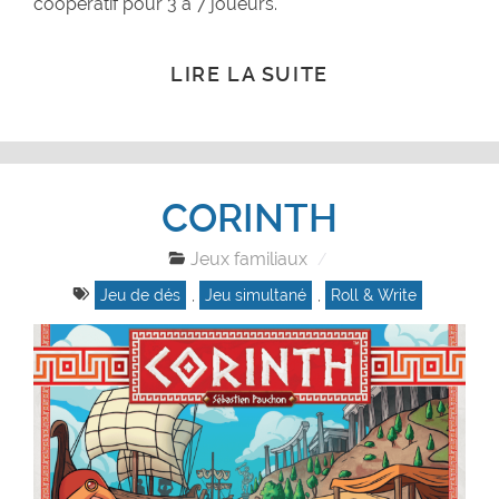
coopératif pour 3 à 7 joueurs.
LIRE LA SUITE
CORINTH
Jeux familiaux
Jeu de dés
,
Jeu simultané
,
Roll & Write