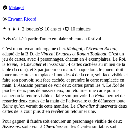
🏠
Matagot
🤔
Erwann Ricord
👨‍👩‍👧‍👦 2 joueurs
🎲 10 ans et +
⏰ 10 minutes
Avis réalisé à partir d'un exemplaire obtenu en festival.
C’est un nouveau microgame chez
Matagot
, d’
Erwann Ricord
,
adapté de la B.D. de
Vincent Brugeas et Ronan Toulhoat
. C’est un
jeu de cartes, avec 4 personnages, chacun en 4 exemplaires. Le
Roi
,
la
Reine
, le
Chevalier
et l’
Assassin
. 4 cartes cachées au milieu de la
table (la cour), et 3 par joueur en main. Chaque tour, le joueur doit
jouer une carte et remplacer l’une des 4 de la cour, soit face visible et
faire son pouvoir, soit face cachée, et prendre la carte remplacée en
main. L’
Assassin
permet de voir deux cartes parmi les 4. Le
Roi
de
piocher deux puis défausser deux, ou retourner une carte pour la
cacher ou la rendre visible et faire son pouvoir. La
Reine
permet de
regarder deux cartes de la main de l’adversaire et de défausser toute
Reine
qu’on verrait de cette manière. Le
Chevalier
d’intervertir deux
cartes de la cour puis d’en révéler ou retourner une.
Pour gagner, il faudra soit entourer un personnage visible de deux
Assassins
, soit avoir 3
Chevaliers
sur les 4 cartes sur table, soit