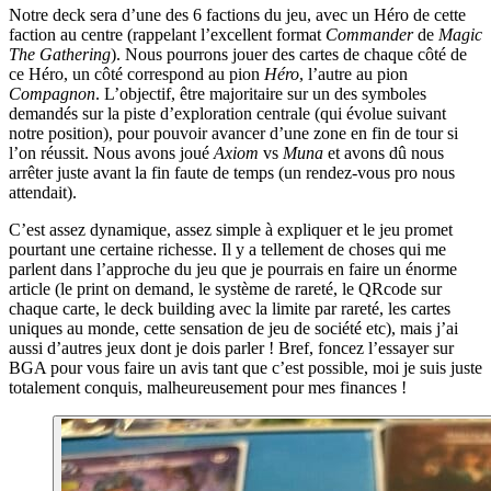
Notre deck sera d’une des 6 factions du jeu, avec un Héro de cette
faction au centre (rappelant l’excellent format
Commander
de
Magic
The Gathering
). Nous pourrons jouer des cartes de chaque côté de
ce Héro, un côté correspond au pion
Héro
, l’autre au pion
Compagnon
. L’objectif, être majoritaire sur un des symboles
demandés sur la piste d’exploration centrale (qui évolue suivant
notre position), pour pouvoir avancer d’une zone en fin de tour si
l’on réussit. Nous avons joué
Axiom
vs
Muna
et avons dû nous
arrêter juste avant la fin faute de temps (un rendez-vous pro nous
attendait).
C’est assez dynamique, assez simple à expliquer et le jeu promet
pourtant une certaine richesse. Il y a tellement de choses qui me
parlent dans l’approche du jeu que je pourrais en faire un énorme
article (le print on demand, le système de rareté, le QRcode sur
chaque carte, le deck building avec la limite par rareté, les cartes
uniques au monde, cette sensation de jeu de société etc), mais j’ai
aussi d’autres jeux dont je dois parler ! Bref, foncez l’essayer sur
BGA pour vous faire un avis tant que c’est possible, moi je suis juste
totalement conquis, malheureusement pour mes finances !