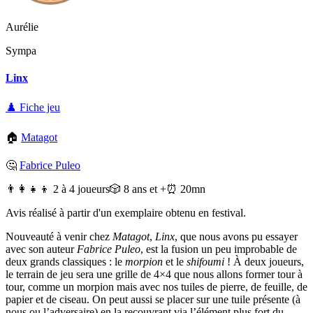
Aurélie
Sympa
Linx
♟️ Fiche jeu
🏠
Matagot
🤔
Fabrice Puleo
👨‍👩‍👧‍👦 2 à 4 joueurs
🎲 8 ans et +
⏰ 20mn
Avis réalisé à partir d'un exemplaire obtenu en festival.
Nouveauté à venir chez
Matagot
,
Linx
, que nous avons pu essayer
avec son auteur
Fabrice Puleo
, est la fusion un peu improbable de
deux grands classiques : le
morpion
et le
shifoumi
! À deux joueurs,
le terrain de jeu sera une grille de 4×4 que nous allons former tour à
tour, comme un morpion mais avec nos tuiles de pierre, de feuille, de
papier et de ciseau. On peut aussi se placer sur une tuile présente (à
nous ou l’adversaire) en la recouvrant via l’élément plus fort du