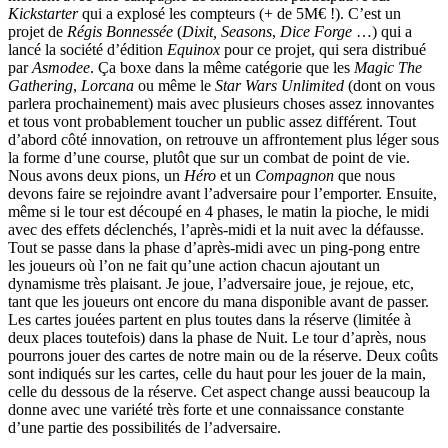
Kickstarter
qui a explosé les compteurs (+ de 5M€ !). C’est un
projet de
Régis Bonnessée
(
Dixit, Seasons
,
Dice Forge
…) qui a
lancé la société d’édition
Equinox
pour ce projet, qui sera distribué
par
Asmodee
. Ça boxe dans la même catégorie que les
Magic The
Gathering
,
Lorcana
ou même le
Star Wars Unlimited
(dont on vous
parlera prochainement) mais avec plusieurs choses assez innovantes
et tous vont probablement toucher un public assez différent. Tout
d’abord côté innovation, on retrouve un affrontement plus léger sous
la forme d’une course, plutôt que sur un combat de point de vie.
Nous avons deux pions, un
Héro
et un
Compagnon
que nous
devons faire se rejoindre avant l’adversaire pour l’emporter. Ensuite,
même si le tour est découpé en 4 phases, le matin la pioche, le midi
avec des effets déclenchés, l’après-midi et la nuit avec la défausse.
Tout se passe dans la phase d’après-midi avec un ping-pong entre
les joueurs où l’on ne fait qu’une action chacun ajoutant un
dynamisme très plaisant. Je joue, l’adversaire joue, je rejoue, etc,
tant que les joueurs ont encore du mana disponible avant de passer.
Les cartes jouées partent en plus toutes dans la réserve (limitée à
deux places toutefois) dans la phase de Nuit. Le tour d’après, nous
pourrons jouer des cartes de notre main ou de la réserve. Deux coûts
sont indiqués sur les cartes, celle du haut pour les jouer de la main,
celle du dessous de la réserve. Cet aspect change aussi beaucoup la
donne avec une variété très forte et une connaissance constante
d’une partie des possibilités de l’adversaire.