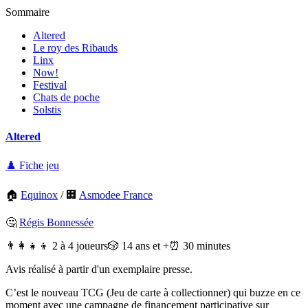
Sommaire
Altered
Le roy des Ribauds
Linx
Now!
Festival
Chats de poche
Solstis
Altered
♟️ Fiche jeu
🏠
Equinox
/
🏢
Asmodee France
🤔
Régis Bonnessée
👨‍👩‍👧‍👦 2 à 4 joueurs
🎲 14 ans et +
⏰ 30 minutes
Avis réalisé à partir d'un exemplaire presse.
C’est le nouveau TCG (Jeu de carte à collectionner) qui buzze en ce
moment avec une campagne de financement participative sur