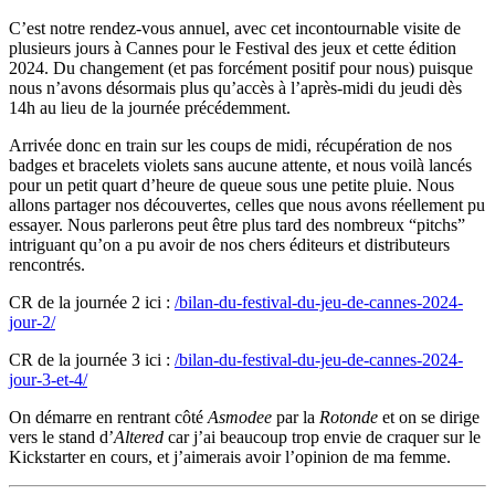
C’est notre rendez-vous annuel, avec cet incontournable visite de
plusieurs jours à Cannes pour le Festival des jeux et cette édition
2024. Du changement (et pas forcément positif pour nous) puisque
nous n’avons désormais plus qu’accès à l’après-midi du jeudi dès
14h au lieu de la journée précédemment.
Arrivée donc en train sur les coups de midi, récupération de nos
badges et bracelets violets sans aucune attente, et nous voilà lancés
pour un petit quart d’heure de queue sous une petite pluie. Nous
allons partager nos découvertes, celles que nous avons réellement pu
essayer. Nous parlerons peut être plus tard des nombreux “pitchs”
intriguant qu’on a pu avoir de nos chers éditeurs et distributeurs
rencontrés.
CR de la journée 2 ici :
/bilan-du-festival-du-jeu-de-cannes-2024-
jour-2/
CR de la journée 3 ici :
/bilan-du-festival-du-jeu-de-cannes-2024-
jour-3-et-4/
On démarre en rentrant côté
Asmodee
par la
Rotonde
et on se dirige
vers le stand d’
Altered
car j’ai beaucoup trop envie de craquer sur le
Kickstarter en cours, et j’aimerais avoir l’opinion de ma femme.