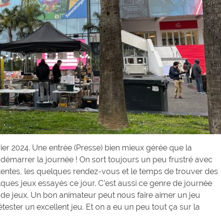
er 2024. Une entrée (Presse) bien mieux gérée que la
démarrer la journée ! On sort toujours un peu frustré avec
attentes, les quelques rendez-vous et le temps de trouver des
lques jeux essayés ce jour. C’est aussi ce genre de journée
de jeux. Un bon animateur peut nous faire aimer un jeu
ester un excellent jeu. Et on a eu un peu tout ça sur la