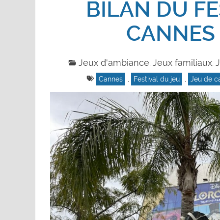
BILAN DU FE
CANNES 
Jeux d'ambiance
Jeux familiaux
J
,
,
Cannes
,
Festival du jeu
,
Jeu de c