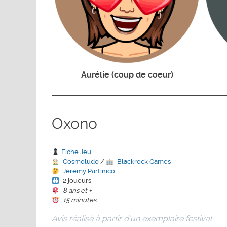
Aurélie (coup de coeur)
Oxono
Fiche Jeu
Cosmoludo
/
Blackrock Games
Jérémy Partinico
2 joueurs
8 ans et +
15 minutes
Avis réalisé à partir d’un exemplaire festival