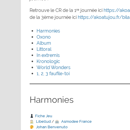
Retrouve le CR de la 1ʳᵉ journée ici
https://ako
de la 3ème journée ici
https://akoatujou.fr/bi
Harmonies
Oxono
Album
Littoral
In extremis
Kronologic
World Wonders
1, 2, 3 faufile-toi
Harmonies
Fiche Jeu
Libellud
/
Asmodee France
Johan Benvenuto