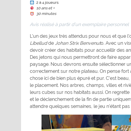
2 à 4 joueurs
10 ans et +
30 minutes
Avis réalisé à partir d’un exemplaire personnel
L’un des jeux très attendus pour nous et que l’
Libellud
de
Johan Strix Benvenut
o. Avec un vi
devoir créer des habitats pour accueillir des a
Des jetons qui nous permettront de faire appara
paysage. Nous devrons ensuite sélectionner une 
correctement sur notre plateau. On pense fort
chose ici de bien plus épuré et pur. C’est beau
le placement. Nos arbres, champs, villes et riv
leurs cubes sur nos habitats aussi. On regrette
et le déclenchement de la fin de partie uniqueme
attendre quelques semaines, le jeu n’étant pas 