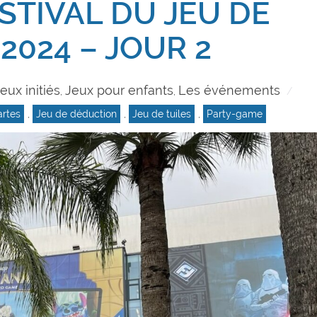
STIVAL DU JEU DE
2024 – JOUR 2
eux initiés
Jeux pour enfants
Les événements
,
,
artes
,
Jeu de déduction
,
Jeu de tuiles
,
Party-game