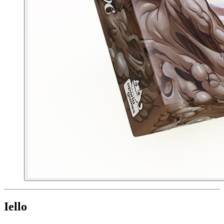
Iello