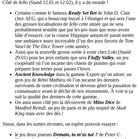
Côté de
Iello
(Stand 12.01 et 12.02), il y a du monde !
Certains comme le fameux
Ready Set Bet
de John D. Clair
chez
AEG
, qui a beaucoup buzzé à l’étranger et qui sera l’une
des grosses localisations de
Iello
cette année qui ne sera
probablement testable que par les pro mais que nous avons
hâte d’essayer, car la course Hippique annoncée parait mettre
une ambiance assez incroyable (l’un des jeux favoris de
Tom
Vasel
de
The Dice Tower
cette année).
Ainsi que la nouvelle grosse sortie à venir chez
Loki
(Stand
29.01) pour les jeux enfants que sera
Fluffy Valley
, un jeu
coopératif où l’on incarne des chiens de prairies qui vont
préparer leur terrier pour passer l’hiver.
Ancient Knowledge
dans la gamme Expert qu’on adore, un
gros jeu de
Rémi Mathieu
où l’on incarne les derniers
survivants de notre civilisation et devrons gérer la passation de
connaissance avant le déclin de nos monuments. À voir si ça
suit la qualité des derniers de cette gamme.
On aura aussi côté pro la découverte de
Mino Dice
de
Manfred Reindl
, un jeu de paris et de plis inspiré de
Skull
King
mais avec des dés !
Sinon, dans les sorties récentes, on espère pouvoir essayer :
le jeu deux joueurs
Demain, tu m’as tué ?
de
Peter C.