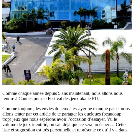
Comme chaque année depuis 5 ans maintenant, nous allons nous
rendre à Cannes pour le Festival des jeux aka le FIJ.
Comme toujours, les envies de jeux à essayer ne manque pas et nous
allons tenter par cet article de te partager les quelques (beaucoup
trop) jeux que nous espérons avoir l’occasion d’essayer. Vu le
volume de jeux identifié, on sait déjà que ce sera un échec… Cette
liste et suggestion est très personnelle et représente ce qu’il y a dans