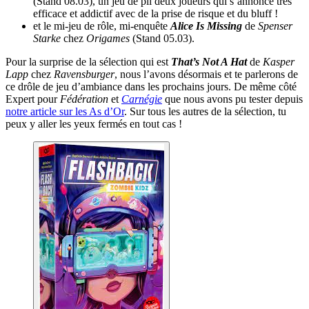
(Stand 08.03), un jeu de pli deux joueurs qui s’annonce très
efficace et addictif avec de la prise de risque et du bluff !
et le mi-jeu de rôle, mi-enquête
Alice Is Missing
de
Spenser
Starke
chez
Origames
(Stand 05.03).
Pour la surprise de la sélection qui est
That’s Not A Hat
de
Kasper
Lapp
chez
Ravensburger
, nous l’avons désormais et te parlerons de
ce drôle de jeu d’ambiance dans les prochains jours. De même côté
Expert pour
Fédération
et
Carnégie
que nous avons pu tester depuis
notre article sur les As d’Or
. Sur tous les autres de la sélection, tu
peux y aller les yeux fermés en tout cas !