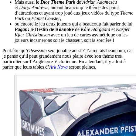
Mais aussi le
Dice Theme Park
de
Adrian Adamescu
et
Daryl Andrews
, aimant beaucoup le thème des parcs
d’attractions et ayant trop joué aux jeux vidéos du type
Theme
Park
ou
Planet Coaster
,
ou encore le jeu deux joueurs qui a beaucoup fait parler de lui,
Pagan
: le Destin de Roanoke
de
Kåre Storgaard
et
Kasper
Kjær Christiansen
avec un jeu de cartes asymétrique ou les
joueurs incarnerons soit le chasseur, soit la sorcière !
Peut-être qu’
Obsession
sera jouable aussi ? J’aimerais beaucoup, car
je pense qu’il peut grandement nous plaire avec son thème très
particulier sur l’Angleterre Victorienne. En attendant, il y a fort à
parier que leurs tables d’
Ark Nova
seront pleines.