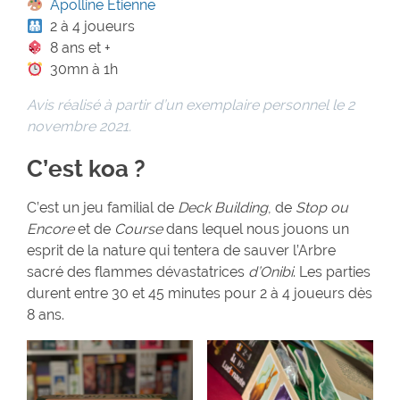
Apolline Etienne
2 à 4 joueurs
8 ans et +
30mn à 1h
Avis réalisé à partir d’un exemplaire personnel le 2
novembre 2021.
C’est koa ?
C’est un jeu familial de
Deck Building
, de
Stop ou
Encore
et de
Course
dans lequel nous jouons un
esprit de la nature qui tentera de sauver l’Arbre
sacré des flammes dévastatrices
d’Onibi
. Les parties
durent entre 30 et 45 minutes pour 2 à 4 joueurs dès
8 ans.