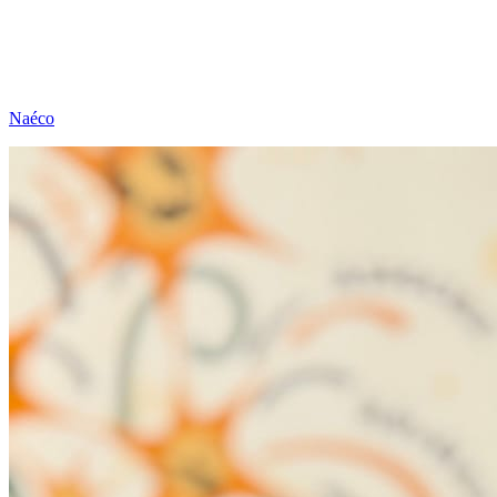
Naéco