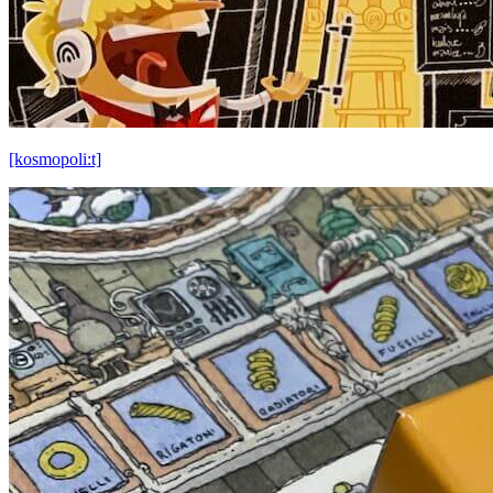
[kosmopoli:t]