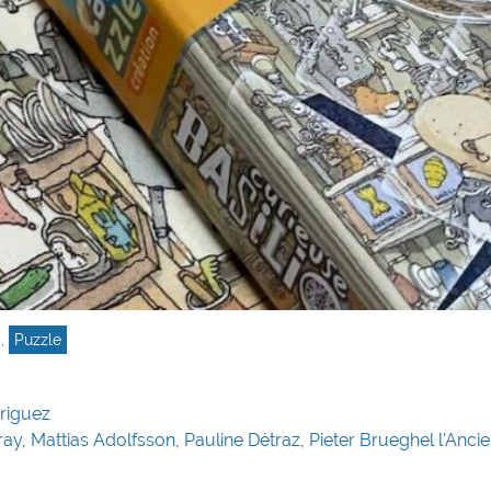
,
Puzzle
riguez
ray
,
Mattias Adolfsson
,
Pauline Détraz
,
Pieter Brueghel l'Anci