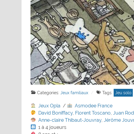
Categories:
Jeux familiaux
Tags:
Jeu solo
Jeux Opla
/
Asmodee France
David Boniffacy
,
Florent Toscano
,
Juan Rod
Anne-claire Thibaut-Jouvray
,
Jérôme Jouv
1 à 4 joueurs