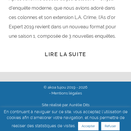
d’enquête moderne, que nous avions adoré dans
ces colonnes et son extension L.A. Crime, l’As d’or
Expert 2019 revient dans un nouveau format pour
une saison 1, composée de 3 nouvelles enquêtes.
LIRE LA SUITE
© akoa tujou 2019 - 2026
- Mentions légales
Site réalisé par Aurélie Dits
En continuant à naviguer sur ce site, vous acceptez l'utilisation de
cookies afin d'améliorer votre navigation, et nous permettre de
réaliser des statistiques de visites.
Accepter
Refuser