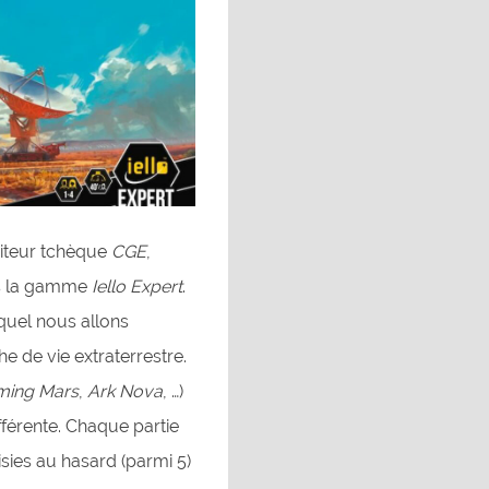
éditeur tchèque
CGE
,
ns la gamme
Iello Expert
.
equel nous allons
he de vie extraterrestre.
ming Mars
,
Ark Nova
, …)
ifférente. Chaque partie
sies au hasard (parmi 5)