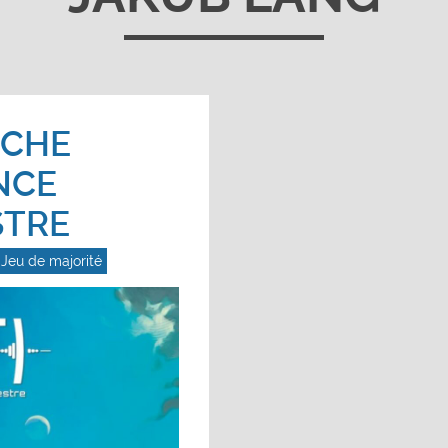
RCHE
NCE
STRE
Jeu de majorité