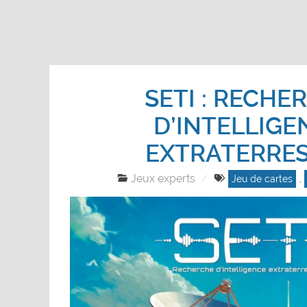
SETI : RECHE
D’INTELLIGE
EXTRATERRE
Jeux experts
Jeu de cartes
,