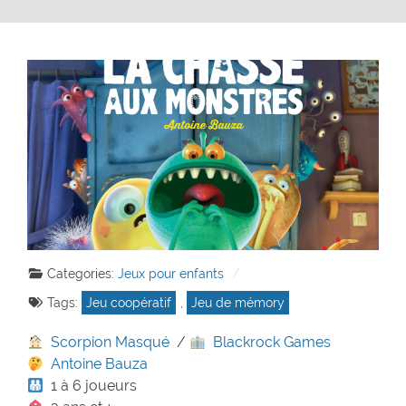
Categories:
Jeux pour enfants
Tags:
Jeu coopératif
,
Jeu de mémory
Scorpion Masqué
/
Blackrock Games
Antoine Bauza
1 à 6 joueurs