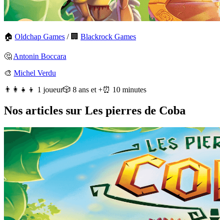
🏠
Oldchap Games
/
🏢
Blackrock Games
🤔
Antonin Boccara
🎨
Michel Verdu
👨‍👩‍👧‍👦 1 joueur
🎲 8 ans et +
⏰ 10 minutes
Nos articles sur Les pierres de Coba