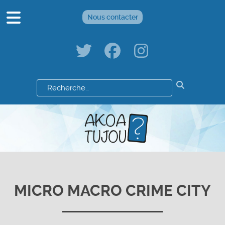
Nous contacter
Résultats
de
votre
recherche
:
MICRO MACRO CRIME CITY