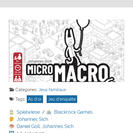
Categories:
Jeux familiaux
Tags:
As d'or
,
Jeu d'enquête
Spielwiese
/
Blackrock Games
Johannes Sich
Daniel Goll
,
Johannes Sich