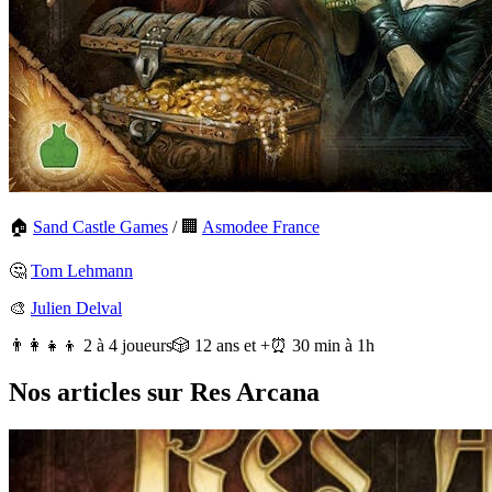
🏠
Sand Castle Games
/
🏢
Asmodee France
🤔
Tom Lehmann
🎨
Julien Delval
👨‍👩‍👧‍👦 2 à 4 joueurs
🎲 12 ans et +
⏰ 30 min à 1h
Nos articles sur Res Arcana