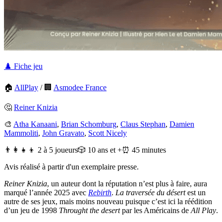
♟️ Fiche jeu
🏠
AllPlay
/
🏢
Asmodee France
🤔
Reiner Knizia
🎨
Atha Kanaani
,
Brian Schomburg
,
Claus Stephan
,
Damien
Mammoliti
,
John Gravato
,
Scott Nicely
👨‍👩‍👧‍👦 2 à 5 joueurs
🎲 10 ans et +
⏰ 45 minutes
Avis réalisé à partir d'un exemplaire presse.
Reiner Knizia
, un auteur dont la réputation n’est plus à faire, aura
marqué l’année 2025 avec
Rebirth
.
La traversée du désert
est un
autre de ses jeux, mais moins nouveau puisque c’est ici la réédition
d’un jeu de 1998
Throught the desert
par les Américains de
All Play
.