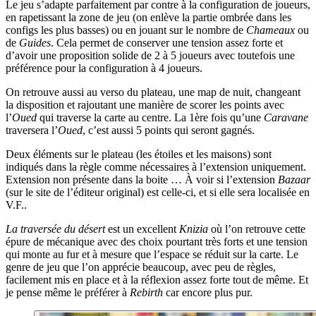
Le jeu s’adapte parfaitement par contre à la configuration de joueurs,
en rapetissant la zone de jeu (on enlève la partie ombrée dans les
configs les plus basses) ou en jouant sur le nombre de
Chameaux
ou
de
Guides
. Cela permet de conserver une tension assez forte et
d’avoir une proposition solide de 2 à 5 joueurs avec toutefois une
préférence pour la configuration à 4 joueurs.
On retrouve aussi au verso du plateau, une map de nuit, changeant
la disposition et rajoutant une manière de scorer les points avec
l’
Oued
qui traverse la carte au centre. La 1ère fois qu’une
Caravane
traversera l’
Oued
, c’est aussi 5 points qui seront gagnés.
Deux éléments sur le plateau (les étoiles et les maisons) sont
indiqués dans la règle comme nécessaires à l’extension uniquement.
Extension non présente dans la boite … À voir si l’extension
Bazaar
(sur le site de l’éditeur original) est celle-ci, et si elle sera localisée en
V.F..
La traversée du désert
est un excellent
Knizia
où l’on retrouve cette
épure de mécanique avec des choix pourtant très forts et une tension
qui monte au fur et à mesure que l’espace se réduit sur la carte. Le
genre de jeu que l’on apprécie beaucoup, avec peu de règles,
facilement mis en place et à la réflexion assez forte tout de même. Et
je pense même le préférer à
Rebirth
car encore plus pur.