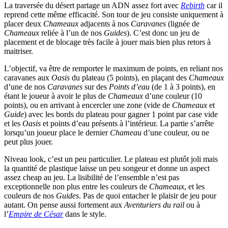
La traversée du désert partage un ADN assez fort avec
Rebirth
car il
reprend cette même efficacité. Son tour de jeu consiste uniquement à
placer deux
Chameaux
adjacents à nos
Caravanes
(lignée de
Chameaux
reliée à l’un de nos
Guides
). C’est donc un jeu de
placement et de blocage très facile à jouer mais bien plus retors à
maitriser.
L’objectif, va être de remporter le maximum de points, en reliant nos
caravanes aux
Oasis
du plateau (5 points), en plaçant des
Chameaux
d’une de nos
Caravanes
sur des
Points d’eau
(de 1 à 3 points), en
étant le joueur à avoir le plus de
Chameaux
d’une couleur (10
points), ou en arrivant à encercler une zone (vide de
Chameaux
et
Guide
) avec les bords du plateau pour gagner 1 point par case vide
et les
Oasis
et points d’eau présents à l’intérieur. La partie s’arrête
lorsqu’un joueur place le dernier
Chameau
d’une couleur, ou ne
peut plus jouer.
Niveau look, c’est un peu particulier. Le plateau est plutôt joli mais
la quantité de plastique laisse un peu songeur et donne un aspect
assez cheap au jeu. La lisibilité de l’ensemble n’est pas
exceptionnelle non plus entre les couleurs de
Chameaux
, et les
couleurs de nos
Guides
. Pas de quoi entacher le plaisir de jeu pour
autant. On pense aussi fortement aux
Aventuriers du rail
ou à
l’
Empire de César
dans le style.