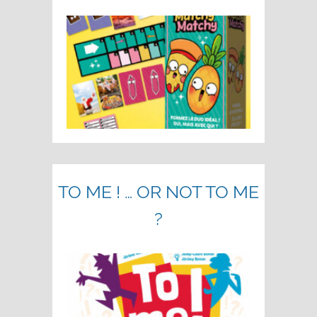
TO ME ! … OR NOT TO ME
?