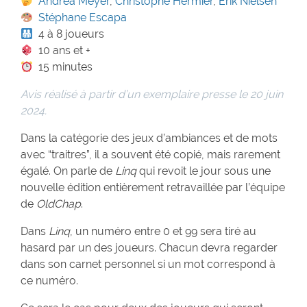
Andrea Meyer
,
Christophe Hermier
,
Erik Nielsen
Stéphane Escapa
4 à 8 joueurs
10 ans et +
15 minutes
Avis réalisé à partir d’un exemplaire presse le 20 juin
2024.
Dans la catégorie des jeux d’ambiances et de mots
avec “traitres”, il a souvent été copié, mais rarement
égalé. On parle de
Linq
qui revoit le jour sous une
nouvelle édition entièrement retravaillée par l’équipe
de
OldChap
.
Dans
Linq
, un numéro entre 0 et 99 sera tiré au
hasard par un des joueurs. Chacun devra regarder
dans son carnet personnel si un mot correspond à
ce numéro.