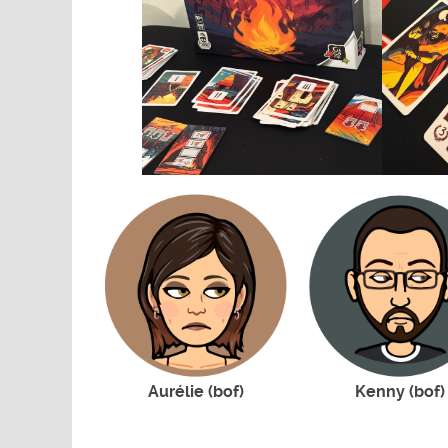
Aurélie (bof)
Kenny (bof)