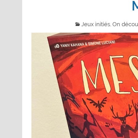
Jeux initiés
On décou
,