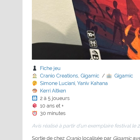
Fiche jeu
Cranio Creations
,
Gigamic
/
Gigamic
Simone Luciani
,
Yaniv Kahana
Kerri Aitken
2 à 5 joueurs
10 ans et +
30 minutes
Avis réalisé à partir d’un exemplaire festival le 2
Sortie de chez
Cranio
localisée par
Gigamic
ave