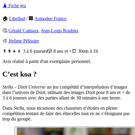
♟️ Fiche jeu
🏠
Libellud
/
🏢
Asmodee France
🤔
Gérald Cattiaux
,
Jean-Louis Roubira
🎨
Jérôme Pélissier
👨‍👩‍👧‍👦 3 à 6 joueurs
🎲 8 ans et +
⏰ 30mn à 1h
Avis réalisé à partir d'un exemplaire personnel.
C’est koa ?
Stella – Dixit Universe
un jeu compétitif d’interprétation d’images
dans l’univers de
Dixit
, utilisant des images
Dixit
pour 8 ans et + de
3 à 6 joueurs avec des parties allant de 30 minutes à une heure.
Dans
Stella
, nous incarnons des chasseurs d’étoiles en pleine
compétition tentant de faire des étincelles tout en ne s’éloignant pas
trop du groupe.