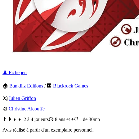
♟️ Fiche jeu
🏠
Bankiiiz Editions
/
🏢
Blackrock Games
🤔
Julien Griffon
🎨
Christine Alcouffe
👨‍👩‍👧‍👦 2 à 4 joueurs
🎲 8 ans et +
⏰ - de 30mn
Avis réalisé à partir d'un exemplaire personnel.