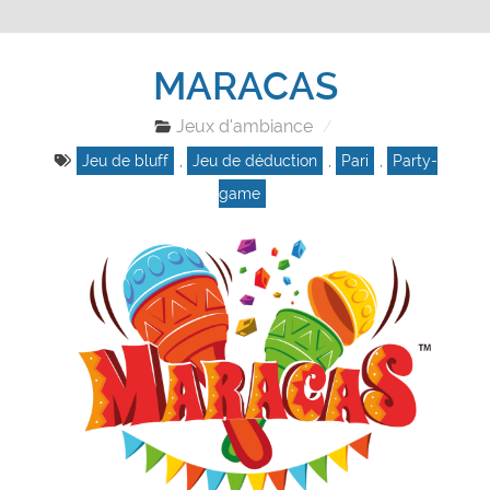
MARACAS
Jeux d'ambiance
Jeu de bluff
,
Jeu de déduction
,
Pari
,
Party-
game