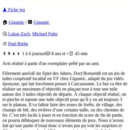
♟️ Fiche jeu
🏠
Gigamic
/
🏢
Gigamic
🤔
Lukas Zach
,
Michael Palm
🎨
Paul Riebe
👨‍👩‍👧‍👦 1 à 6 joueurs
🎲 8 ans et +
⏰ 45 min
Avis réalisé à partir d'un exemplaire prêté par un ami.
Fièrement auréolé du Spiel des Jahres,
Dorf Romantik
est un jeu de
tuiles coopératif localisé en VF chez
Gigamic
, adapté du jeu vidéo
éponyme, qui fait forcément penser à Carcassonne. Le but va être de
réaliser un maximum d’objectifs en plaçant tour à tour une tuile
autour des 3 tuiles objectifs de départs. À chaque objectif réalisé, on
re-pioche et rajoute une tuile objectif pour qu’il y en ait toujours 3
sur le plateau. Il va falloir faire des zones de forêts, de village, des
champs de blé, des rivières d’une certaine taille, ou des chemins de
fer. C’est très facile à jouer et en fonction du score de fin de partie,
on pourra débloquer de nouveaux éléments de jeux. Nous n’avons
fait qu’une partie d’essai donc n’avons pas pu voir les surprises et