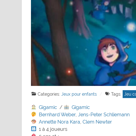
Categories:
Jeux pour enfants
Tags:
Jeu c
Gigamic
/
Gigamic
Bernhard Weber
,
Jens-Peter Schliemann
Annette Nora Kara
,
Clem Newter
1 à 4 joueurs