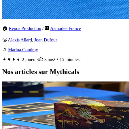
🏠
Repos Production
/
🏢
Asmodee France
🤔
Alexis Allard
,
Joan Dufour
🎨
Marina Coudray
👨‍👩‍👧‍👦 2 joueurs
🎲 8 ans
⏰ 15 minutes
Nos articles sur Mythicals