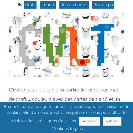
Draft
,
Import
,
Jeu de cartes
,
Jeu de pli
C’est un jeu de pli un peu particulier avec pas mal
de draft. 4 couleurs avec des cartes de 1 à 16 et un
En continuant à naviguer sur ce site, vous acceptez l'utilisation de
jeu qui se joue en 3 manches. C’est un must follow
cookies afin d'améliorer votre navigation, et nous permettre de
classique, on suit à la couleur demandée et il n’y a
réaliser des statistiques de visites.
Accepter
Refuser
pas d’atout mais pas mal de twists.
Mentions légales