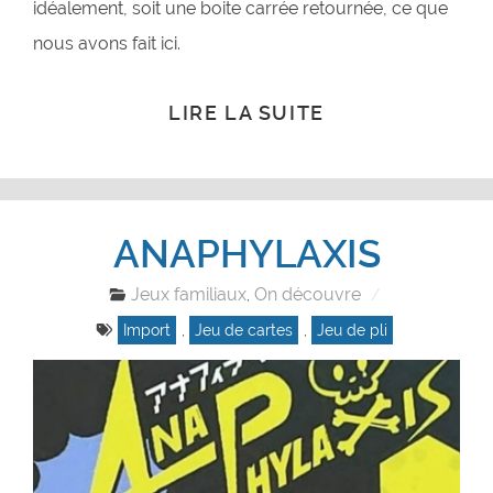
idéalement, soit une boite carrée retournée, ce que
nous avons fait ici.
LIRE LA SUITE
ANAPHYLAXIS
Jeux familiaux
On découvre
,
Import
,
Jeu de cartes
,
Jeu de pli