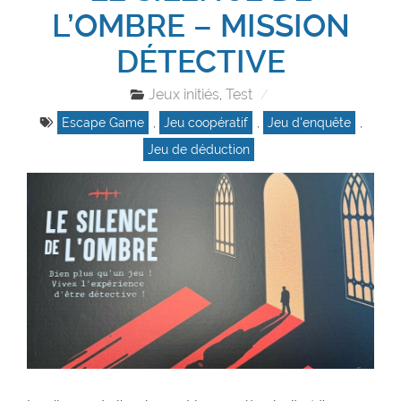
L’OMBRE – MISSION
DÉTECTIVE
Jeux initiés
Test
,
Escape Game
,
Jeu coopératif
,
Jeu d'enquête
,
Jeu de déduction