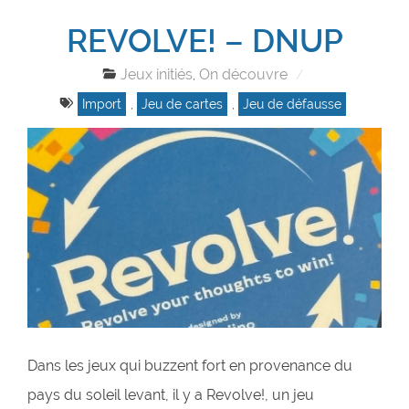
REVOLVE! – DNUP
Jeux initiés
On découvre
,
Import
,
Jeu de cartes
,
Jeu de défausse
Dans les jeux qui buzzent fort en provenance du
pays du soleil levant, il y a Revolve!, un jeu