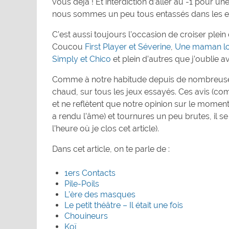
vous déjà ! Et interdiction d’aller au -1 pour u
nous sommes un peu tous entassés dans les es
C’est aussi toujours l’occasion de croiser plei
Coucou
First Player et Séverine
,
Une maman lo
Simply et Chico
et plein d’autres que j’oublie av
Comme à notre habitude depuis de nombreuses 
chaud, sur tous les jeux essayés. Ces avis (co
et ne reflètent que notre opinion sur le momen
a rendu l’âme) et tournures un peu brutes, il se fa
l’heure où je clos cet article).
Dans cet article, on te parle de :
1ers Contacts
Pile-Poils
L’ère des masques
Le petit théâtre – Il était une fois
Chouineurs
Koï