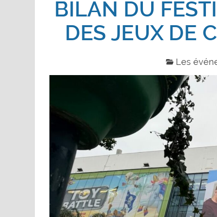
BILAN DU FEST
DES JEUX DE 
Les évén