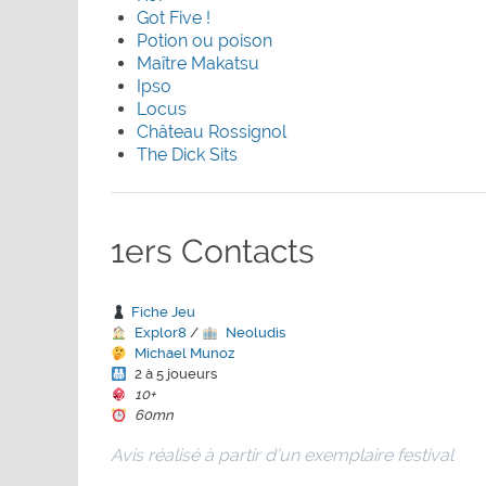
Got Five !
Potion ou poison
Maître Makatsu
Ipso
Locus
Château Rossignol
The Dick Sits
1ers Contacts
Fiche Jeu
Explor8
/
Neoludis
Michael Munoz
2 à 5 joueurs
10+
60mn
Avis réalisé à partir d’un exemplaire festival