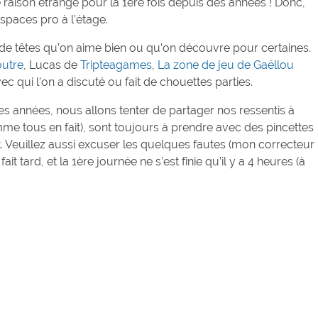
ne raison étrange pour la 1ère fois depuis des années ! Donc,
paces pro à l’étage.
n de têtes qu’on aime bien ou qu’on découvre pour certaines.
utre
, Lucas de
Tripteagames
,
La zone de jeu de Gaëllou
ec qui l’on a discuté ou fait de chouettes parties.
années, nous allons tenter de partager nos ressentis à
mme tous en fait), sont toujours à prendre avec des pincettes
t. Veuillez aussi excuser les quelques fautes (mon correcteur
it tard, et la 1ère journée ne s’est finie qu’il y a 4 heures (à