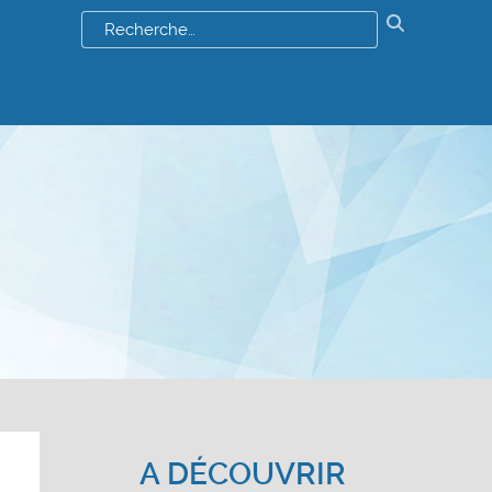
Résultats
de
votre
recherch
:
A DÉCOUVRIR