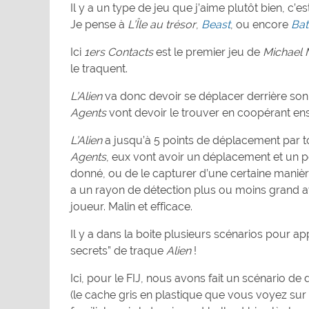
Il y a un type de jeu que j’aime plutôt bien, c’e
Je pense à
L’Île au trésor
,
Beast
, ou encore
Bat
Ici
1ers Contacts
est le premier jeu de
Michael
le traquent.
L’Alien
va donc devoir se déplacer derrière son 
Agents
vont devoir le trouver en coopérant ens
L’Alien
a jusqu’à 5 points de déplacement par tou
Agents
, eux vont avoir un déplacement et un p
donné, ou de le capturer d’une certaine manièr
a un rayon de détection plus ou moins grand av
joueur. Malin et efficace.
Il y a dans la boite plusieurs scénarios pour 
secrets” de traque
Alien
!
Ici, pour le FIJ, nous avons fait un scénario d
(le cache gris en plastique que vous voyez sur 