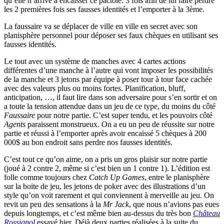
qu’elle n’arrive à encaisser ce pactole. 3 fois afin de lui faire perdre
les 2 premières fois ses fausses identités et l’emporter à la 3ème.
La faussaire va se déplacer de ville en ville en secret avec son
planisphère personnel pour déposer ses faux chèques en utilisant ses
fausses identités.
Le tout avec un système de manches avec 4 cartes actions
différentes d’une manche à l’autre qui vont imposer les possibilités
de la manche et 3 jetons par équipe à poser tour à tour face cachée
avec des valeurs plus ou moins fortes. Planification, bluff,
anticipation, …, il faut lire dans son adversaire pour s’en sortir et on
a toute la tension attendue dans un jeu de ce type, du moins du côté
Faussaire
pour notre partie. C’est super tendu, et les pouvoirs côté
Agents
paraissent monstrueux. On a eu un peu de réussite sur notre
partie et réussi à l’emporter après avoir encaissé 5 chèques à 200
000$ au bon endroit sans perdre nos fausses identités.
C’est tout ce qu’on aime, on a pris un gros plaisir sur notre partie
(joué à 2 contre 2, même si c’est bien un 1 contre 1). L’édition est
folle comme toujours chez
Catch Up Games
, entre le planisphère
sur la boite de jeu, les jetons de poker avec des illustrations d’un
style qu’on voit rarement et qui conviennent à merveille au jeu. On
revit un peu des sensations à la
Mr Jack
, que nous n’avions pas eues
depuis longtemps, et c’est même bien au-dessus du très bon
Château
Rossignol
essayé hier. Déjà deux parties réalisées à la suite du