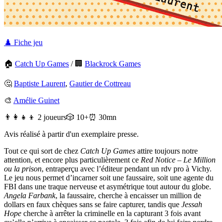
♟️ Fiche jeu
🏠
Catch Up Games
/
🏢
Blackrock Games
🤔
Baptiste Laurent
,
Gautier de Cottreau
🎨
Amélie Guinet
👨‍👩‍👧‍👦 2 joueurs
🎲 10+
⏰ 30mn
Avis réalisé à partir d'un exemplaire presse.
Tout ce qui sort de chez
Catch Up Games
attire toujours notre
attention, et encore plus particulièrement ce
Red Notice – Le Million
ou la prison
, entraperçu avec l’éditeur pendant un rdv pro à Vichy.
Le jeu nous permet d’incarner soit une faussaire, soit une agente du
FBI dans une traque nerveuse et asymétrique tout autour du globe.
Angela Farbank
, la faussaire, cherche à encaisser un million de
dollars en faux chèques sans se faire capturer, tandis que
Jessah
Hope
cherche à arrêter la criminelle en la capturant 3 fois avant