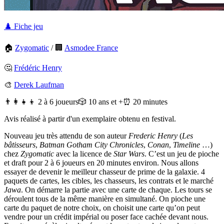
♟️ Fiche jeu
🏠
Zygomatic
/
🏢
Asmodee France
🤔
Frédéric Henry
🎨
Derek Laufman
👨‍👩‍👧‍👦 2 à 6 joueurs
🎲 10 ans et +
⏰ 20 minutes
Avis réalisé à partir d'un exemplaire obtenu en festival.
Nouveau jeu très attendu de son auteur
Frederic Henry
(
Les
bâtisseurs
,
Batman Gotham City Chronicles
,
Conan
,
Timeline
…)
chez
Zygomatic
avec la licence de
Star Wars
. C’est un jeu de pioche
et draft pour 2 à 6 joueurs en 20 minutes environ. Nous allons
essayer de devenir le meilleur chasseur de prime de la galaxie. 4
paquets de cartes, les cibles, les chasseurs, les contrats et le marché
Jawa
. On démarre la partie avec une carte de chaque. Les tours se
déroulent tous de la même manière en simultané. On pioche une
carte du paquet de notre choix, on choisit une carte qu’on peut
vendre pour un crédit impérial ou poser face cachée devant nous.