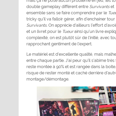
mais ça ne pose aucun problème en jeu, les tour
double gameplay différent entre
Survivants
et
ensemble sans se faire comprendre par le
Tue
tricky qu’il va falloir gérer, afin d’enchainer t
Survivants
. On apprécie d’ailleurs l’effort d’avo
et un livret pour le
Tueur
ainsi qu’un livre expli
complexité, on est plutôt sûr de l’initié, avec to
rapprochant gentiment de l’expert.
Le matériel est d’excellente qualité, mais mal
entre chaque partie. J’ai peur qu’il s’abime très
reste montée à 90% et est rangée dans la boite. 
risque de rester monté et caché derrière d’autr
montage/démontage.