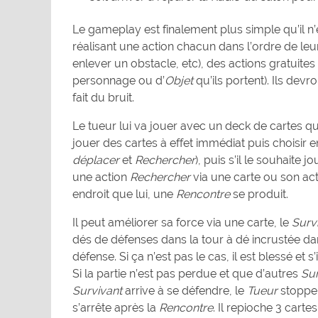
Le gameplay est finalement plus simple qu’il n’e
réalisant une action chacun dans l’ordre de leu
enlever un obstacle, etc), des actions gratuites
personnage ou d’
Objet
qu’ils portent). Ils devr
fait du bruit.
Le tueur lui va jouer avec un deck de cartes qui
jouer des cartes à effet immédiat puis choisir 
déplacer
et
Rechercher
), puis s’il le souhaite j
une action
Rechercher
via une carte ou son act
endroit que lui, une
Rencontre
se produit.
Il peut améliorer sa force via une carte, le
Surv
dés de défenses dans la tour à dé incrustée dan
défense. Si ça n’est pas le cas, il est blessé et s’il
Si la partie n’est pas perdue et que d’autres
Sur
Survivant
arrive à se défendre, le
Tueur
stoppe 
s’arrête après la
Rencontre
. Il repioche 3 cart