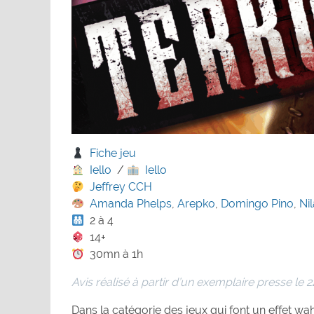
Fiche jeu
Iello
/
Iello
Jeffrey CCH
Amanda Phelps
,
Arepko
,
Domingo Pino
,
Ni
2 à 4
14+
30mn à 1h
Avis réalisé à partir d’un exemplaire presse le 
Dans la catégorie des jeux qui font un effet wa