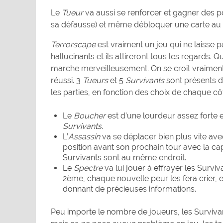
Le
Tueur
va aussi se renforcer et gagner des p
sa défausse) et même débloquer une carte au
Terrorscape
est vraiment un jeu qui ne laisse p
hallucinants et ils attireront tous les regards. Q
marche merveilleusement. On se croit vraiment
réussi. 3
Tueurs
et 5
Survivants
sont présents da
les parties, en fonction des choix de chaque côté
Le
Boucher
est d’une lourdeur assez forte e
Survivants
.
L’
Assassin
va se déplacer bien plus vite a
position avant son prochain tour avec la ca
Survivants sont au même endroit.
Le
Spectre
va lui jouer à effrayer les Survi
2ème, chaque nouvelle peur les fera crier, e
donnant de précieuses informations.
Peu importe le nombre de joueurs, les Surviva