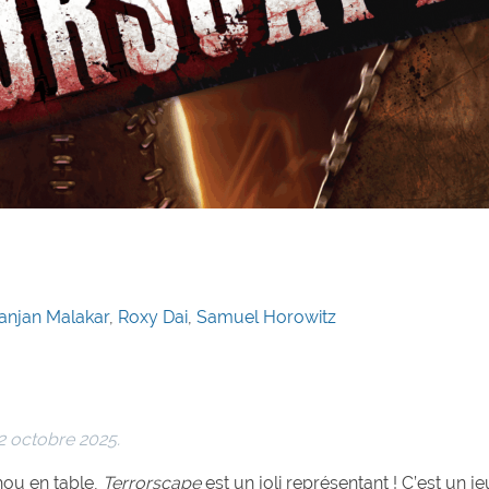
lanjan Malakar
,
Roxy Dai
,
Samuel Horowitz
22 octobre 2025.
hou en table,
Terrorscape
est un joli représentant ! C’est un je