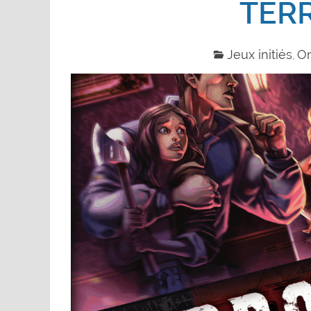
TER
Jeux initiés
O
,