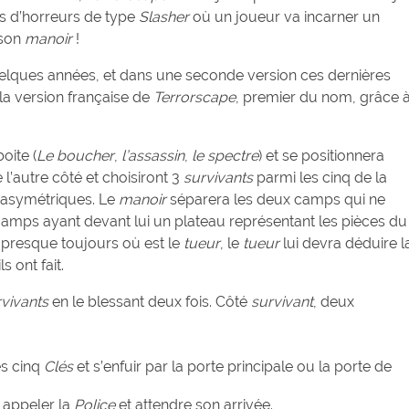
ms d’horreurs de type
Slasher
où un joueur va incarner un
 son
manoir
!
uelques années, et dans une seconde version ces dernières
la version française de
Terrorscape
, premier du nom, grâce 
oite (
Le boucher
,
l’assassin
,
le spectre
) et se positionnera
 l’autre côté et choisiront 3
survivants
parmi les cinq de la
 asymétriques. Le
manoir
séparera les deux camps qui ne
 camps ayant devant lui un plateau représentant les pièces du
presque toujours où est le
tueur
, le
tueur
lui devra déduire l
s ont fait.
vivants
en le blessant deux fois. Côté
survivant
, deux
es cinq
Clés
et s’enfuir par la porte principale ou la porte de
 appeler la
Police
et attendre son arrivée.