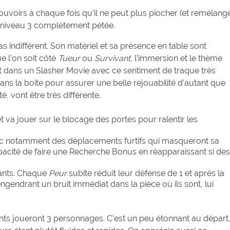
ouvoirs à chaque fois qu’il ne peut plus piocher (et remélang
 niveau 3 complétement pétée.
as indifférent. Son matériel et sa présence en table sont
ue l’on soit côté
Tueur
ou
Survivant
, l’immersion et le thème
 dans un Slasher Movie avec ce sentiment de traque très
ns la boite pour assurer une belle rejouabilité d’autant que
, vont être très différente.
t va jouer sur le blocage des portes pour ralentir les
vec notamment des déplacements furtifs qui masqueront sa
pacité de faire une Recherche Bonus en réapparaissant si des
vants. Chaque
Peur
subite réduit leur défense de 1 et après la
ngendrant un bruit immédiat dans la pièce où ils sont, lui
nts joueront 3 personnages. C’est un peu étonnant au départ