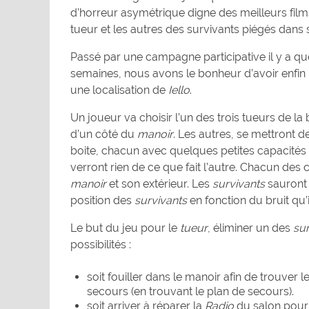
d’horreur asymétrique digne des meilleurs fil
tueur et les autres des survivants piégés dans
Passé par une campagne participative il y a q
semaines, nous avons le bonheur d’avoir enfin 
une localisation de
Iello
.
Un joueur va choisir l’un des trois tueurs de la b
d’un côté du
manoir
. Les autres, se mettront de
boite, chacun avec quelques petites capacités
verront rien de ce que fait l’autre. Chacun des
manoir
et son extérieur. Les
survivants
sauront 
position des
survivants
en fonction du bruit qu’il
Le but du jeu pour le
tueur
, éliminer un des
sur
possibilités :
soit fouiller dans le manoir afin de trouver l
secours (en trouvant le plan de secours).
soit arriver à réparer la
Radio
du salon pour