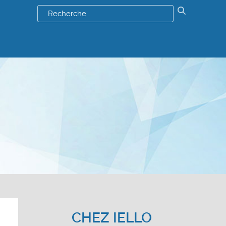
Résultats
de
votre
recherch
:
CHEZ IELLO