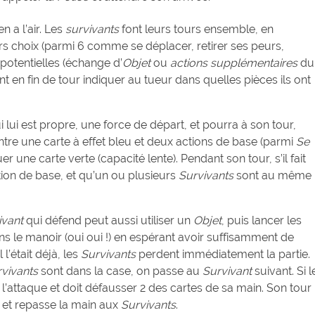
n a l’air. Les
survivants
font leurs tours ensemble, en
rs choix (parmi 6 comme se déplacer, retirer ses peurs,
 potentielles (échange d’
Objet
ou
actions supplémentaires
du
ont en fin de tour indiquer au tueur dans quelles pièces ils ont
 lui est propre, une force de départ, et pourra à son tour,
entre une carte à effet bleu et deux actions de base (parmi
Se
ouer une carte verte (capacité lente). Pendant son tour, s’il fait
ion de base, et qu’un ou plusieurs
Survivants
sont au même
ivant
qui défend peut aussi utiliser un
Objet
, puis lancer les
s le manoir (oui oui !) en espérant avoir suffisamment de
 l’était déjà, les
Survivants
perdent immédiatement la partie.
vivants
sont dans la case, on passe au
Survivant
suivant. Si l
l’attaque et doit défausser 2 des cartes de sa main. Son tour
es et repasse la main aux
Survivants
.