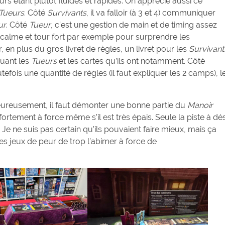
s étant plutôt fluides et rapides. On apprécie aussi ce
Tueurs
. Côté
Survivants
, il va falloir (à 3 et 4) communiquer
ur
. Côté
Tueur
, c’est une gestion de main et de timing assez
our calme et tour fort par exemple pour surprendre les
ir, en plus du gros livret de règles, un livret pour les
Survivant
quant les
Tueurs
et les cartes qu’ils ont notamment. Côté
utefois une quantité de règles (il faut expliquer les 2 camps), l
heureusement, il faut démonter une bonne partie du
Manoir
 fortement à force même s’il est très épais. Seule la piste à dé
Je ne suis pas certain qu’ils pouvaient faire mieux, mais ça
es jeux de peur de trop l’abimer à force de