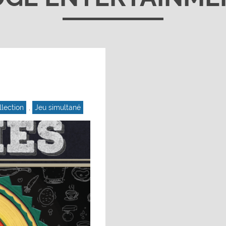
llection
,
Jeu simultané