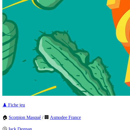
♟️ Fiche jeu
🏠
Scorpion Masqué
/
🏢
Asmodee France
🤔
Jack Degnan