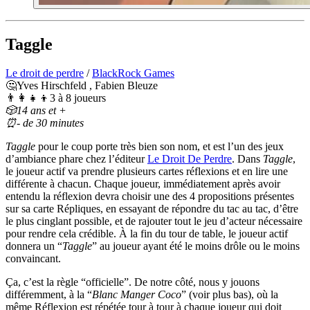
Taggle
Le droit de perdre
/
BlackRock Games
🤔Yves Hirschfeld , Fabien Bleuze
👨‍👩‍👧‍👦3 à 8 joueurs
🎲14 ans et +
⏰- de 30 minutes
Taggle
pour le coup porte très bien son nom, et est l’un des jeux
d’ambiance phare chez l’éditeur
Le Droit De Perdre
. Dans
Taggle
,
le joueur actif va prendre plusieurs cartes réflexions et en lire une
différente à chacun. Chaque joueur, immédiatement après avoir
entendu la réflexion devra choisir une des 4 propositions présentes
sur sa carte Répliques, en essayant de répondre du tac au tac, d’être
le plus cinglant possible, et de rajouter tout le jeu d’acteur nécessaire
pour rendre cela crédible. À la fin du tour de table, le joueur actif
donnera un “
Taggle
” au joueur ayant été le moins drôle ou le moins
convaincant.
Ça, c’est la règle “officielle”. De notre côté, nous y jouons
différemment, à la “
Blanc Manger Coco
” (voir plus bas), où la
même Réflexion est répétée tour à tour à chaque joueur qui doit