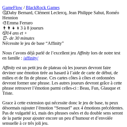
GameFlow
/
BlackRock Games
🤔Daby Bernard, Clément Leclercq, Jean Philippe Sahut, Roméo
Hennion
🎨Emma Ferraro
👨‍👩‍👧‍👦3 à 8 joueurs
🎲14 ans et +
⏰- de 30 minutes
Nécessite le jeu de base “Affinity”
Nous t’avons déjà parlé de l’excellent jeu
Affinity
lors de notre test
en famille :
/affinity/
Affinity
est un petit jeu de plateau où les joueurs devront faire
deviner une émotion tirée au hasard à l’aide de carte de début, de
milieu et de fin de phrase. Ces cartes côtes à côtes et ordonnées
devront former une phrase. Les autres joueurs devront grâce à cette
phrase retrouver l’émotion parmi celles-ci : Beau, Fun, Glauque et
Triste.
Grace à cette extension qui nécessite donc le jeu de base, tu peux
désormais rajouter l’émotion “Sensuel” aux 4 émotions précédentes.
Pas de vulgarité ici, mais des phrases osées et du double sens seront
de la partie pour ajouter encore un peu d’humour et d’envolée
sensuelle à ce très joli jeu.