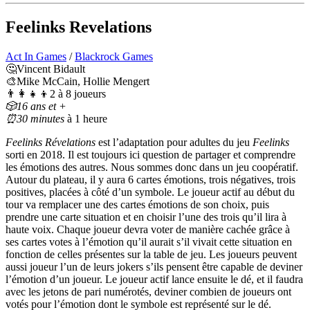
Feelinks Revelations
Act In Games
/
Blackrock Games
🤔Vincent Bidault
🎨Mike McCain, Hollie Mengert
👨‍👩‍👧‍👦2 à 8 joueurs
🎲16 ans et +
⏰30 minutes
à 1 heure
Feelinks Révelations
est l’adaptation pour adultes du jeu
Feelinks
sorti en 2018. Il est toujours ici question de partager et comprendre
les émotions des autres. Nous sommes donc dans un jeu coopératif.
Autour du plateau, il y aura 6 cartes émotions, trois négatives, trois
positives, placées à côté d’un symbole. Le joueur actif au début du
tour va remplacer une des cartes émotions de son choix, puis
prendre une carte situation et en choisir l’une des trois qu’il lira à
haute voix. Chaque joueur devra voter de manière cachée grâce à
ses cartes votes à l’émotion qu’il aurait s’il vivait cette situation en
fonction de celles présentes sur la table de jeu. Les joueurs peuvent
aussi joueur l’un de leurs jokers s’ils pensent être capable de deviner
l’émotion d’un joueur. Le joueur actif lance ensuite le dé, et il faudra
avec les jetons de pari numérotés, deviner combien de joueurs ont
votés pour l’émotion dont le symbole est représenté sur le dé.