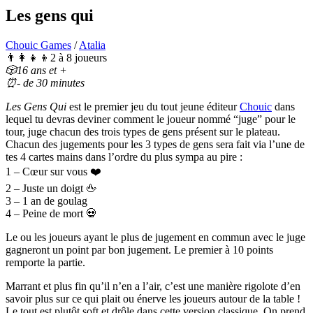
Les gens qui
Chouic Games
/
Atalia
👨‍👩‍👧‍👦2 à 8 joueurs
🎲16 ans et +
⏰- de 30 minutes
Les Gens Qui
est le premier jeu du tout jeune éditeur
Chouic
dans
lequel tu devras deviner comment le joueur nommé “juge” pour le
tour, juge chacun des trois types de gens présent sur le plateau.
Chacun des jugements pour les 3 types de gens sera fait via l’une de
tes 4 cartes mains dans l’ordre du plus sympa au pire :
1 – Cœur sur vous ❤️
2 – Juste un doigt 🖕
3 – 1 an de goulag
4 – Peine de mort 💀
Le ou les joueurs ayant le plus de jugement en commun avec le juge
gagneront un point par bon jugement. Le premier à 10 points
remporte la partie.
Marrant et plus fin qu’il n’en a l’air, c’est une manière rigolote d’en
savoir plus sur ce qui plait ou énerve les joueurs autour de la table !
Le tout est plutôt soft et drôle dans cette version classique. On prend