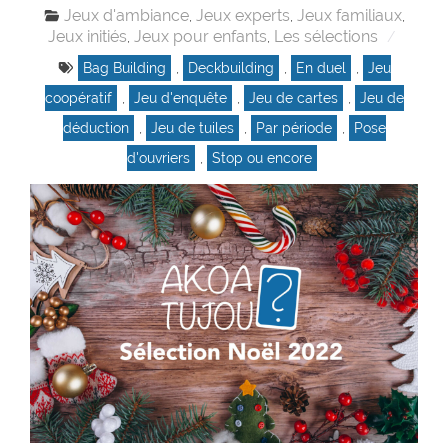
Jeux d'ambiance
Jeux experts
Jeux familiaux
,
,
,
Jeux initiés
Jeux pour enfants
Les sélections
,
,
Bag Building
,
Deckbuilding
,
En duel
,
Jeu
coopératif
,
Jeu d'enquête
,
Jeu de cartes
,
Jeu de
déduction
,
Jeu de tuiles
,
Par période
,
Pose
d'ouvriers
,
Stop ou encore