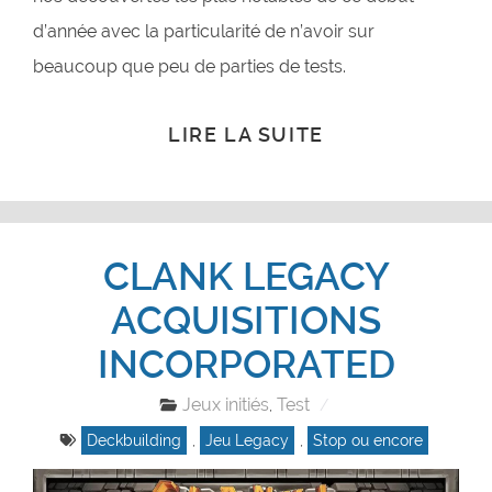
d’année avec la particularité de n’avoir sur
beaucoup que peu de parties de tests.
LIRE LA SUITE
CLANK LEGACY
ACQUISITIONS
INCORPORATED
Jeux initiés
Test
,
Deckbuilding
,
Jeu Legacy
,
Stop ou encore