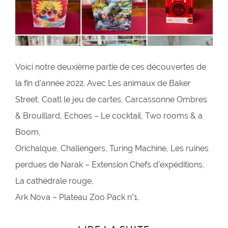
Voici notre deuxième partie de ces découvertes de
la fin d’année 2022. Avec Les animaux de Baker
Street, Coatl le jeu de cartes, Carcassonne Ombres
& Brouillard, Echoes – Le cocktail, Two rooms & a
Boom,
Orichalque, Challengers, Turing Machine, Les ruines
perdues de Narak – Extension Chefs d’expéditions,
La cathédrale rouge,
Ark Nova – Plateau Zoo Pack n°1.