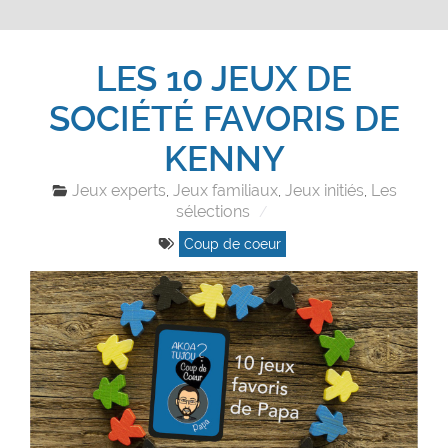
LES 10 JEUX DE
SOCIÉTÉ FAVORIS DE
KENNY
Jeux experts
Jeux familiaux
Jeux initiés
Les
,
,
,
sélections
Coup de coeur