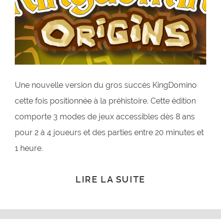
Une nouvelle version du gros succès KingDomino
cette fois positionnée à la préhistoire. Cette édition
comporte 3 modes de jeux accessibles dès 8 ans
pour 2 à 4 joueurs et des parties entre 20 minutes et
1 heure.
LIRE LA SUITE