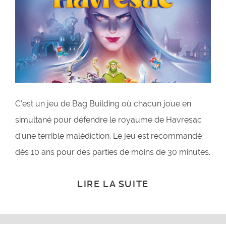
C’est un jeu de Bag Building où chacun joue en
simultané pour défendre le royaume de Havresac
d’une terrible malédiction. Le jeu est recommandé
dès 10 ans pour des parties de moins de 30 minutes.
LIRE LA SUITE