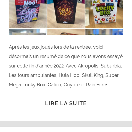
Après les jeux joués lors de la rentrée, voici
désormais un résumé de ce que nous avons essayé
sur cette fin d’année 2022. Avec Akropolis, Suburbia,
Les tours ambulantes, Hula Hoo, Skull King, Super
Mega Lucky Box, Calico, Coyote et Rain Forest.
LIRE LA SUITE