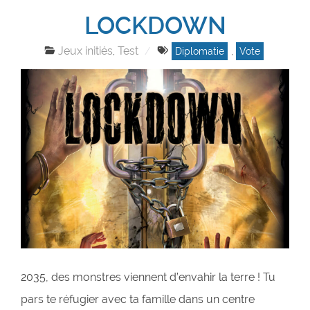
LOCKDOWN
Jeux initiés
Test
,
Diplomatie
,
Vote
2035, des monstres viennent d’envahir la terre ! Tu
pars te réfugier avec ta famille dans un centre