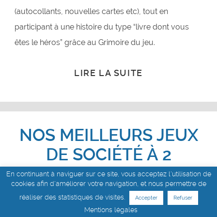
(autocollants, nouvelles cartes etc), tout en
participant à une histoire du type “livre dont vous
êtes le héros” grâce au Grimoire du jeu.
LIRE LA SUITE
NOS MEILLEURS JEUX
DE SOCIÉTÉ À 2
JOUEURS
Jeux experts
Jeux familiaux
Jeux initiés
Les
,
,
,
sélections
En duel