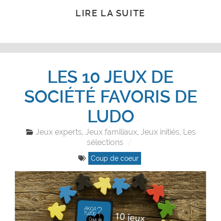
LIRE LA SUITE
LES 10 JEUX DE
SOCIÉTÉ FAVORIS DE
LUDO
Jeux experts
Jeux familiaux
Jeux initiés
Les
,
,
,
sélections
Coup de coeur