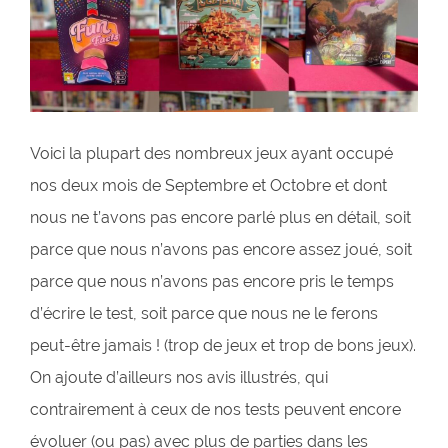
Voici la plupart des nombreux jeux ayant occupé
nos deux mois de Septembre et Octobre et dont
nous ne t’avons pas encore parlé plus en détail, soit
parce que nous n’avons pas encore assez joué, soit
parce que nous n’avons pas encore pris le temps
d’écrire le test, soit parce que nous ne le ferons
peut-être jamais ! (trop de jeux et trop de bons jeux).
On ajoute d’ailleurs nos avis illustrés, qui
contrairement à ceux de nos tests peuvent encore
évoluer (ou pas) avec plus de parties dans les