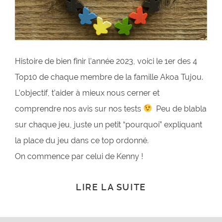
Histoire de bien finir l’année 2023, voici le 1er des 4
Top10 de chaque membre de la famille Akoa Tujou.
L’objectif, t’aider à mieux nous cerner et
comprendre nos avis sur nos tests
Peu de blabla
sur chaque jeu, juste un petit “pourquoi” expliquant
la place du jeu dans ce top ordonné.
On commence par celui de Kenny !
LIRE LA SUITE