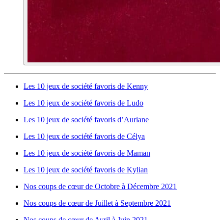
Les 10 jeux de société favoris de Kenny
Les 10 jeux de société favoris de Ludo
Les 10 jeux de société favoris d’Auriane
Les 10 jeux de société favoris de Célya
Les 10 jeux de société favoris de Maman
Les 10 jeux de société favoris de Kylian
Nos coups de cœur de Octobre à Décembre 2021
Nos coups de cœur de Juillet à Septembre 2021
Nos coups de cœur de Avril à Juin 2021