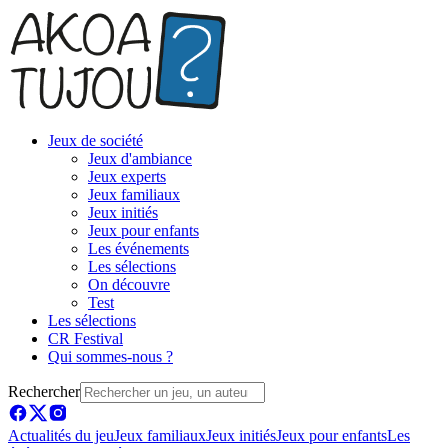
Jeux de société
Jeux d'ambiance
Jeux experts
Jeux familiaux
Jeux initiés
Jeux pour enfants
Les événements
Les sélections
On découvre
Test
Les sélections
CR Festival
Qui sommes-nous ?
Rechercher
Actualités du jeu
Jeux familiaux
Jeux initiés
Jeux pour enfants
Les