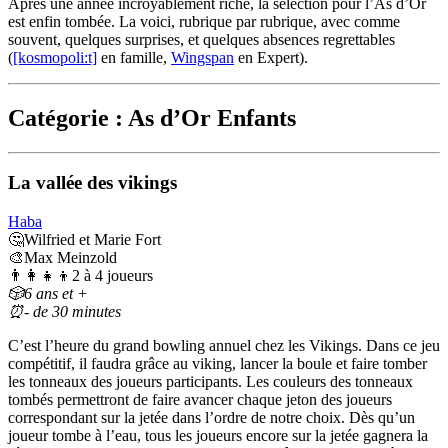
Après une année incroyablement riche, la sélection pour l’As d’Or
est enfin tombée. La voici, rubrique par rubrique, avec comme
souvent, quelques surprises, et quelques absences regrettables
(
[kosmopoli:t]
en famille,
Wingspan
en Expert).
Catégorie : As d’Or Enfants
La vallée des vikings
Haba
🤔Wilfried et Marie Fort
🎨Max Meinzold
👨‍👩‍👧‍👦2 à 4 joueurs
🎲6 ans et +
⏰- de 30 minutes
C’est l’heure du grand bowling annuel chez les Vikings. Dans ce jeu
compétitif, il faudra grâce au viking, lancer la boule et faire tomber
les tonneaux des joueurs participants. Les couleurs des tonneaux
tombés permettront de faire avancer chaque jeton des joueurs
correspondant sur la jetée dans l’ordre de notre choix. Dès qu’un
joueur tombe à l’eau, tous les joueurs encore sur la jetée gagnera la