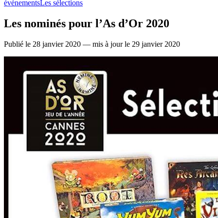
événements
Les sélections
Les nominés pour l’As d’Or 2020
Publié le 28 janvier 2020 — mis à jour le 29 janvier 2020