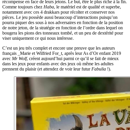
récompense en face de leurs jetons. Le but, être le plus riche à la fin.
Comme toujours chez
Haba
, le matériel est de qualité et superbe,
notamment avec ces 4 drakkars pour récolter et conserver nos
pièces. Le jeu possède aussi beaucoup d’interactions puisqu’on
pourra piquer des sous à nos adversaires en fonction de la position
de notre jeton, de la stratégie en fonction de l’ordre dans lequel on
bougera les pions des tonneaux tombé, et un peu de dextérité pour
viser uniquement ce qui nous intéresse.
C’est un jeu très complet et encore une preuve que les auteurs
français _Marie et Wilfried For_t, après leur As d’Or enfant 2019
avec
Mr Wolf
, créent aujourd’hui parmi ce qu’il se fait de mieux
dans les jeux pour enfants avec des jeux où même les adultes
prennent du plaisir (et attendez de voir leur futur
Fabulia
!).