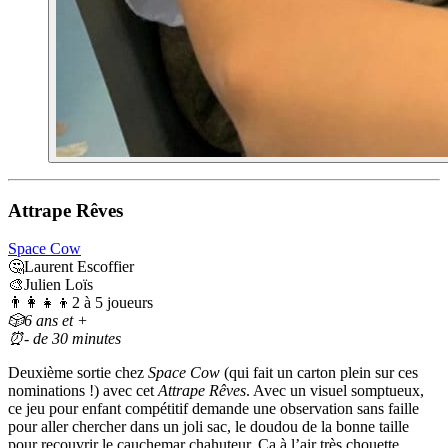
Attrape Rêves
Space Cow
🤔Laurent Escoffier
🎨Julien Loïs
👨‍👩‍👧‍👦2 à 5 joueurs
🎲6 ans et +
⏰- de 30 minutes
Deuxième sortie chez
Space Cow
(qui fait un carton plein sur ces
nominations !) avec cet
Attrape Rêves
. Avec un visuel somptueux,
ce jeu pour enfant compétitif demande une observation sans faille
pour aller chercher dans un joli sac, le doudou de la bonne taille
pour recouvrir le cauchemar chahuteur. Ça à l’air très chouette.